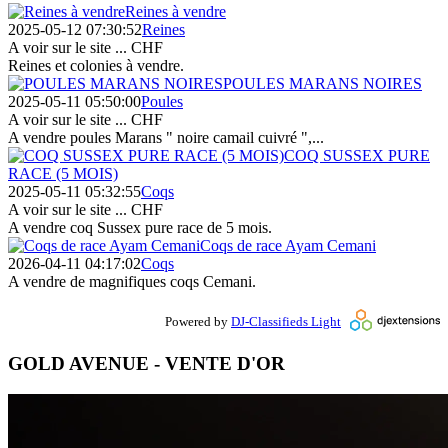
Reines à vendre
2025-05-12 07:30:52
Reines
A voir sur le site ...
CHF
Reines et colonies à vendre.
POULES MARANS NOIRES
2025-05-11 05:50:00
Poules
A voir sur le site ...
CHF
A vendre poules Marans " noire camail cuivré ",...
COQ SUSSEX PURE
RACE (5 MOIS)
2025-05-11 05:32:55
Coqs
A voir sur le site ...
CHF
A vendre coq Sussex pure race de 5 mois.
Coqs de race Ayam Cemani
2026-04-11 04:17:02
Coqs
A vendre de magnifiques coqs Cemani.
Powered by
DJ-Classifieds Light
GOLD AVENUE - VENTE D'OR