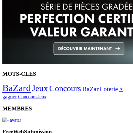
MOTS-CLES
BaZard
Jeux
Concours
BaZar
Loterie
A
gagner
Concours-Jeux
MEMBRES
FreeWebSubmission