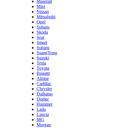
Maserati
Mini
Nissan
Mitsubishi
Opel
Subaru
Skoda
Seat
Smart
Subaru
SsangYong
Suzuki
Tesla
Toyota
Bugatti
Alpine
Cadillac
Chrysler
Daihatsu
Dodge
Hummer
Lada
Lancia
MG
Morgan