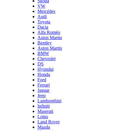
Skoda
VW
Mercédes
Audi
Toyota
Dacia
Alfa Roméo
Aston Martin
Bentley
Aston Martin
BMW
Chevrolet
DS
Hyundai
Honda
Ford
Ferrari
Jaguar
Jeep
Lamborghini
Infiniti
Maserati
Lotus
Land Rover
Mazda