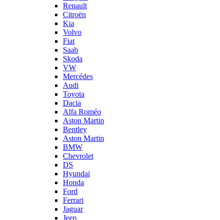
Renault
Citroën
Kia
Volvo
Fiat
Saab
Skoda
VW
Mercédes
Audi
Toyota
Dacia
Alfa Roméo
Aston Martin
Bentley
Aston Martin
BMW
Chevrolet
DS
Hyundai
Honda
Ford
Ferrari
Jaguar
Jeep