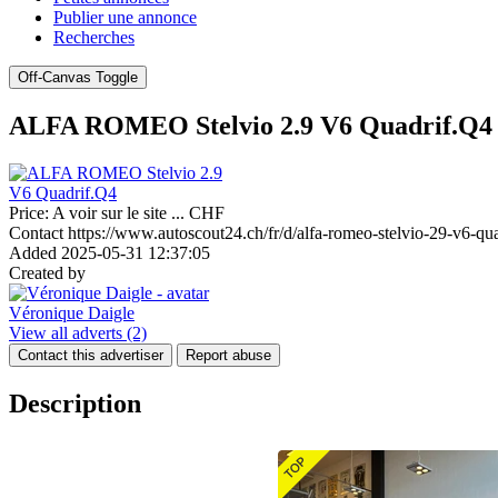
Publier une annonce
Recherches
Off-Canvas Toggle
ALFA ROMEO Stelvio 2.9 V6 Quadrif.Q4
Price:
A voir sur le site ...
CHF
Contact
https://www.autoscout24.ch/fr/d/alfa-romeo-stelvio-29-v6-q
Added
2025-05-31 12:37:05
Created by
Véronique Daigle
View all adverts
(2)
Contact this advertiser
Report abuse
Description