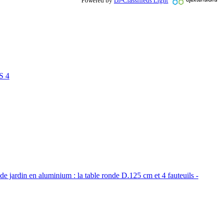
Powered by
DJ-Classifieds Light
S 4
de jardin en aluminium : la table ronde D.125 cm et 4 fauteuils -