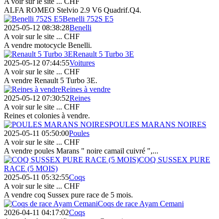
A voir sur le site ...
CHF
ALFA ROMEO Stelvio 2.9 V6 Quadrif.Q4.
Benelli 752S E5
2025-05-12 08:38:28
Benelli
A voir sur le site ...
CHF
A vendre motocycle Benelli.
Renault 5 Turbo 3E
2025-05-12 07:44:55
Voitures
A voir sur le site ...
CHF
A vendre Renault 5 Turbo 3E.
Reines à vendre
2025-05-12 07:30:52
Reines
A voir sur le site ...
CHF
Reines et colonies à vendre.
POULES MARANS NOIRES
2025-05-11 05:50:00
Poules
A voir sur le site ...
CHF
A vendre poules Marans " noire camail cuivré ",...
COQ SUSSEX PURE
RACE (5 MOIS)
2025-05-11 05:32:55
Coqs
A voir sur le site ...
CHF
A vendre coq Sussex pure race de 5 mois.
Coqs de race Ayam Cemani
2026-04-11 04:17:02
Coqs