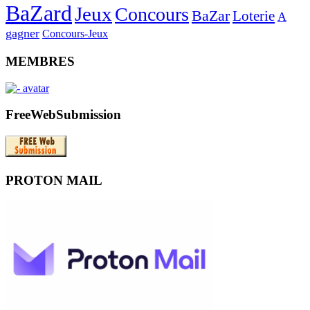
BaZard
Jeux
Concours
BaZar
Loterie
A
gagner
Concours-Jeux
MEMBRES
FreeWebSubmission
PROTON MAIL