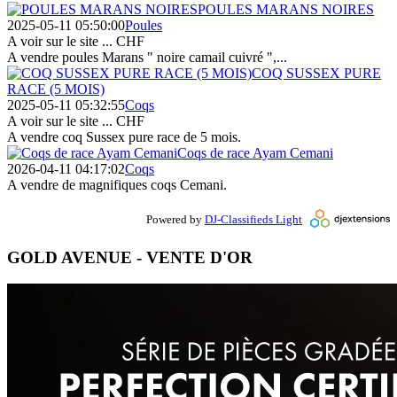
POULES MARANS NOIRES
2025-05-11 05:50:00
Poules
A voir sur le site ...
CHF
A vendre poules Marans " noire camail cuivré ",...
COQ SUSSEX PURE
RACE (5 MOIS)
2025-05-11 05:32:55
Coqs
A voir sur le site ...
CHF
A vendre coq Sussex pure race de 5 mois.
Coqs de race Ayam Cemani
2026-04-11 04:17:02
Coqs
A vendre de magnifiques coqs Cemani.
Powered by
DJ-Classifieds Light
GOLD AVENUE - VENTE D'OR