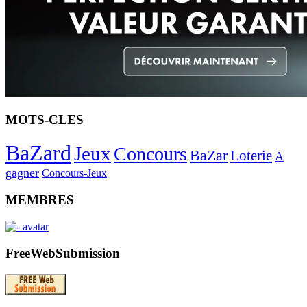
MOTS-CLES
BaZard
Jeux
Concours
BaZar
Loterie
A
gagner
Concours-Jeux
MEMBRES
FreeWebSubmission