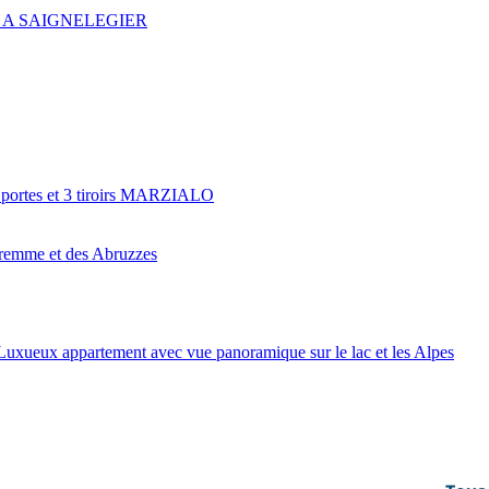
 A SAIGNELEGIER
2 portes et 3 tiroirs MARZIALO
remme et des Abruzzes
Luxueux appartement avec vue panoramique sur le lac et les Alpes