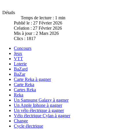
Détails
Temps de lecture : 1 min
Publié le : 27 Février 2026
Création : 27 Février 2026
Mis à jour : 2 Mars 2026
Clics : 1817
Concours
Jeux
VTT
Loterie
BaZard
BaZar
Carte Reka à gagner
Carte Reka
Cartes Reka
Reka
Un Samsung Galaxy à gagner
Un Apple Iphone à gagner
Un vélo électrique à gagner
Vélo électrique Cylan à gagner
Change
Cycle électrique