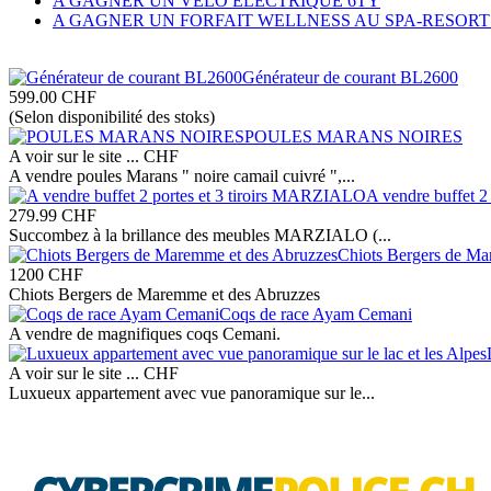
A GAGNER UN VELO ELECTRIQUE 6TY
A GAGNER UN FORFAIT WELLNESS AU SPA-RESORT
Générateur de courant BL2600
599.00
CHF
(Selon disponibilité des stoks)
POULES MARANS NOIRES
A voir sur le site ...
CHF
A vendre poules Marans " noire camail cuivré ",...
A vendre buffet 
279.99
CHF
Succombez à la brillance des meubles MARZIALO (...
Chiots Bergers de Ma
1200
CHF
Chiots Bergers de Maremme et des Abruzzes
Coqs de race Ayam Cemani
A vendre de magnifiques coqs Cemani.
A voir sur le site ...
CHF
Luxueux appartement avec vue panoramique sur le...