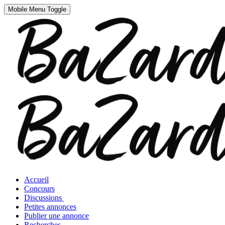
Mobile Menu Toggle
Accueil
Concours
Discussions
Petites annonces
Publier une annonce
Recherches