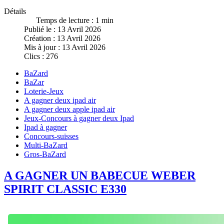
Détails
Temps de lecture : 1 min
Publié le : 13 Avril 2026
Création : 13 Avril 2026
Mis à jour : 13 Avril 2026
Clics : 276
BaZard
BaZar
Loterie-Jeux
A gagner deux ipad air
A gagner deux apple ipad air
Jeux-Concours à gagner deux Ipad
Ipad à gagner
Concours-suisses
Multi-BaZard
Gros-BaZard
A GAGNER UN BABECUE WEBER
SPIRIT CLASSIC E330