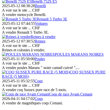
Benelli 752S E5
2025-05-12 08:38:28
Benelli
A voir sur le site ...
CHF
A vendre motocycle Benelli.
Renault 5 Turbo 3E
2025-05-12 07:44:55
Voitures
A voir sur le site ...
CHF
A vendre Renault 5 Turbo 3E.
Reines à vendre
2025-05-12 07:30:52
Reines
A voir sur le site ...
CHF
Reines et colonies à vendre.
POULES MARANS NOIRES
2025-05-11 05:50:00
Poules
A voir sur le site ...
CHF
A vendre poules Marans " noire camail cuivré ",...
COQ SUSSEX PURE
RACE (5 MOIS)
2025-05-11 05:32:55
Coqs
A voir sur le site ...
CHF
A vendre coq Sussex pure race de 5 mois.
Coqs de race Ayam Cemani
2026-04-11 04:17:02
Coqs
A vendre de magnifiques coqs Cemani.