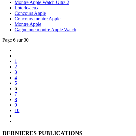
Montre Apple Watch Ultra 2
Loterie-Jeux
Concours Apple
Concours montre Apple
Montre Apple
Gagne une montre Apple Watch
Page 6 sur 30
1
2
3
4
5
6
7
8
9
10
DERNIERES PUBLICATIONS