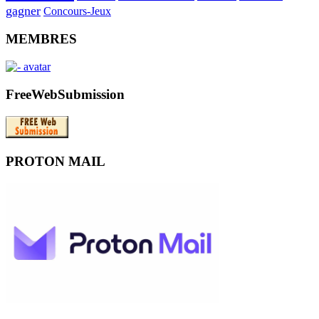
gagner
Concours-Jeux
MEMBRES
FreeWebSubmission
PROTON MAIL