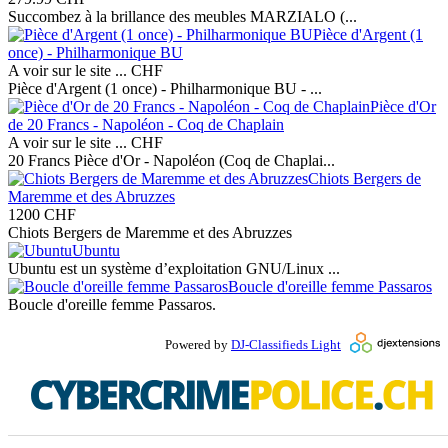
Succombez à la brillance des meubles MARZIALO (...
Pièce d'Argent (1
once) - Philharmonique BU
A voir sur le site ...
CHF
Pièce d'Argent (1 once) - Philharmonique BU - ...
Pièce d'Or
de 20 Francs - Napoléon - Coq de Chaplain
A voir sur le site ...
CHF
20 Francs Pièce d'Or - Napoléon (Coq de Chaplai...
Chiots Bergers de
Maremme et des Abruzzes
1200
CHF
Chiots Bergers de Maremme et des Abruzzes
Ubuntu
Ubuntu est un système d’exploitation GNU/Linux ...
Boucle d'oreille femme Passaros
Boucle d'oreille femme Passaros.
Powered by
DJ-Classifieds Light