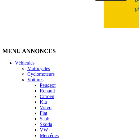
MENU ANNONCES
Véhicules
Motocycles
Cyclomoteurs
Voitures
Peugeot
Renault
Citroën
Kia
Volvo
Fiat
Saab
Skoda
VW
Mercédes