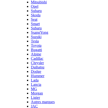
Mitsubishi
Opel
Subaru
Skoda
Seat
Smart
Subaru
SsangYong
Suzuki
Tesla
Toyota
Bugatti
Alpine
Cadillac
Chrysler
Daihatsu
Dodge
Hummer
Lada
Lancia
MG
Morgan
Ligier
Autres marques
JAC