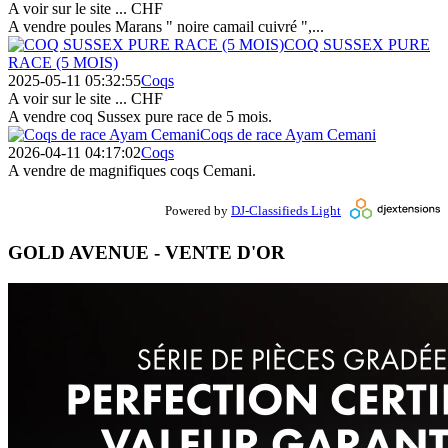
A voir sur le site ...
CHF
A vendre poules Marans " noire camail cuivré ",...
COQ SUSSEX PURE
RACE (5 MOIS)
2025-05-11 05:32:55
Coqs
A voir sur le site ...
CHF
A vendre coq Sussex pure race de 5 mois.
Coqs de race Ayam Cemani
2026-04-11 04:17:02
Coqs
A vendre de magnifiques coqs Cemani.
Powered by
DJ-Classifieds Light
GOLD AVENUE - VENTE D'OR