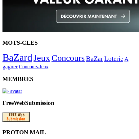
MOTS-CLES
BaZard
Jeux
Concours
BaZar
Loterie
A
gagner
Concours-Jeux
MEMBRES
FreeWebSubmission
PROTON MAIL