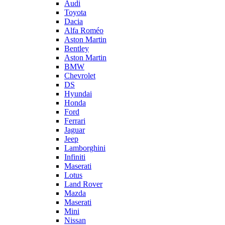
Audi
Toyota
Dacia
Alfa Roméo
Aston Martin
Bentley
Aston Martin
BMW
Chevrolet
DS
Hyundai
Honda
Ford
Ferrari
Jaguar
Jeep
Lamborghini
Infiniti
Maserati
Lotus
Land Rover
Mazda
Maserati
Mini
Nissan