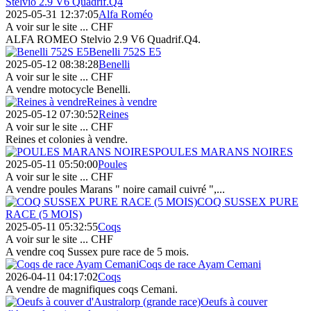
Stelvio 2.9 V6 Quadrif.Q4
2025-05-31 12:37:05
Alfa Roméo
A voir sur le site ...
CHF
ALFA ROMEO Stelvio 2.9 V6 Quadrif.Q4.
Benelli 752S E5
2025-05-12 08:38:28
Benelli
A voir sur le site ...
CHF
A vendre motocycle Benelli.
Reines à vendre
2025-05-12 07:30:52
Reines
A voir sur le site ...
CHF
Reines et colonies à vendre.
POULES MARANS NOIRES
2025-05-11 05:50:00
Poules
A voir sur le site ...
CHF
A vendre poules Marans " noire camail cuivré ",...
COQ SUSSEX PURE
RACE (5 MOIS)
2025-05-11 05:32:55
Coqs
A voir sur le site ...
CHF
A vendre coq Sussex pure race de 5 mois.
Coqs de race Ayam Cemani
2026-04-11 04:17:02
Coqs
A vendre de magnifiques coqs Cemani.
Oeufs à couver