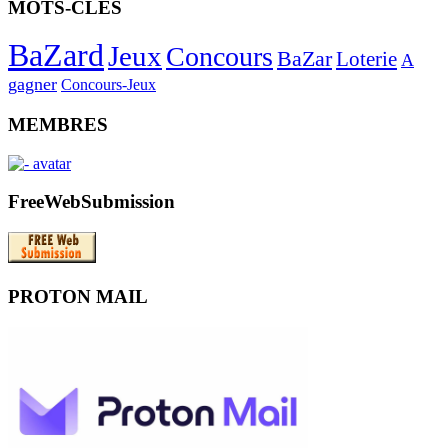
MOTS-CLES
BaZard
Jeux
Concours
BaZar
Loterie
A
gagner
Concours-Jeux
MEMBRES
FreeWebSubmission
PROTON MAIL