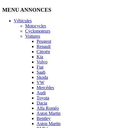
MENU ANNONCES
Véhicules
Motocycles
Cyclomoteurs
Voitures
Peugeot
Renault
Citroën
Kia
Volvo
Fiat
Saab
Skoda
VW
Mercédes
Audi
Toyota
Dacia
Alfa Roméo
Aston Martin
Bentley
Aston Martin