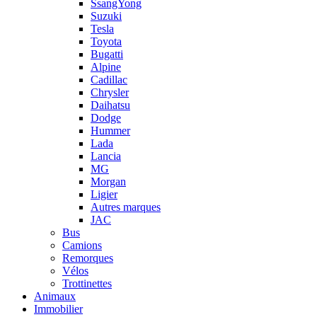
SsangYong
Suzuki
Tesla
Toyota
Bugatti
Alpine
Cadillac
Chrysler
Daihatsu
Dodge
Hummer
Lada
Lancia
MG
Morgan
Ligier
Autres marques
JAC
Bus
Camions
Remorques
Vélos
Trottinettes
Animaux
Immobilier