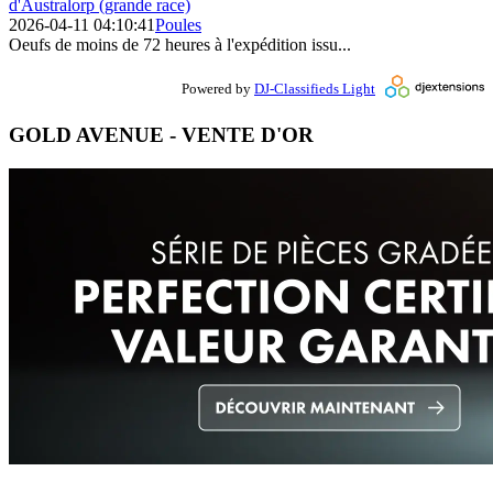
d'Australorp (grande race)
2026-04-11 04:10:41
Poules
Oeufs de moins de 72 heures à l'expédition issu...
Powered by
DJ-Classifieds Light
GOLD AVENUE - VENTE D'OR