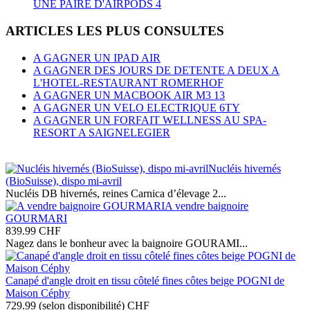
UNE PAIRE D'AIRPODS 4
ARTICLES LES PLUS CONSULTES
A GAGNER UN IPAD AIR
A GAGNER DES JOURS DE DETENTE A DEUX A
L'HOTEL-RESTAURANT ROMERHOF
A GAGNER UN MACBOOK AIR M3 13
A GAGNER UN VELO ELECTRIQUE 6TY
A GAGNER UN FORFAIT WELLNESS AU SPA-
RESORT A SAIGNELEGIER
Nucléis hivernés
(BioSuisse), dispo mi-avril
Nucléis DB hivernés, reines Carnica d’élevage 2...
A vendre baignoire
GOURMARI
839.99
CHF
Nagez dans le bonheur avec la baignoire GOURAMI...
Canapé d'angle droit en tissu côtelé fines côtes beige POGNI de
Maison Céphy
729.99 (selon disponibilité)
CHF