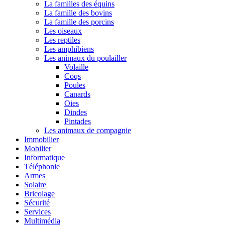
La familles des équins
La famille des bovins
La famille des porcins
Les oiseaux
Les reptiles
Les amphibiens
Les animaux du poulailler
Volaille
Coqs
Poules
Canards
Oies
Dindes
Pintades
Les animaux de compagnie
Immobilier
Mobilier
Informatique
Téléphonie
Armes
Solaire
Bricolage
Sécurité
Services
Multimédia