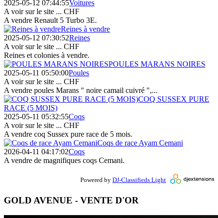
2025-05-12 07:44:55
Voitures
A voir sur le site ...
CHF
A vendre Renault 5 Turbo 3E.
Reines à vendre
2025-05-12 07:30:52
Reines
A voir sur le site ...
CHF
Reines et colonies à vendre.
POULES MARANS NOIRES
2025-05-11 05:50:00
Poules
A voir sur le site ...
CHF
A vendre poules Marans " noire camail cuivré ",...
COQ SUSSEX PURE
RACE (5 MOIS)
2025-05-11 05:32:55
Coqs
A voir sur le site ...
CHF
A vendre coq Sussex pure race de 5 mois.
Coqs de race Ayam Cemani
2026-04-11 04:17:02
Coqs
A vendre de magnifiques coqs Cemani.
Powered by
DJ-Classifieds Light
GOLD AVENUE - VENTE D'OR