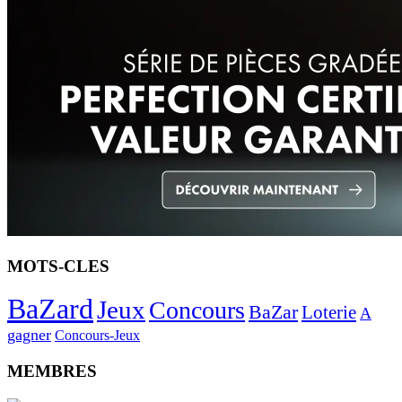
MOTS-CLES
BaZard
Jeux
Concours
BaZar
Loterie
A
gagner
Concours-Jeux
MEMBRES