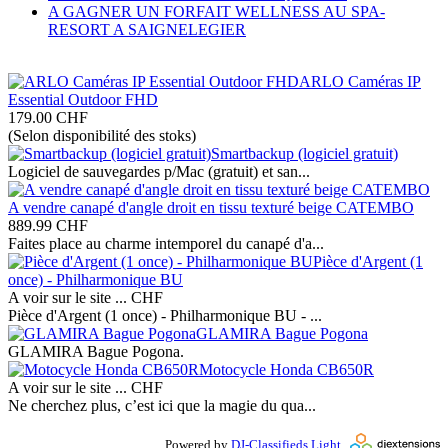
A GAGNER UN FORFAIT WELLNESS AU SPA-
RESORT A SAIGNELEGIER
ARLO Caméras IP
Essential Outdoor FHD
179.00
CHF
(Selon disponibilité des stoks)
Smartbackup (logiciel gratuit)
Logiciel de sauvegardes p/Mac (gratuit) et san...
A vendre canapé d'angle droit en tissu texturé beige CATEMBO
889.99
CHF
Faites place au charme intemporel du canapé d'a...
Pièce d'Argent (1
once) - Philharmonique BU
A voir sur le site ...
CHF
Pièce d'Argent (1 once) - Philharmonique BU - ...
GLAMIRA Bague Pogona
GLAMIRA Bague Pogona.
Motocycle Honda CB650R
A voir sur le site ...
CHF
Ne cherchez plus, c’est ici que la magie du qua...
Powered by
DJ-Classifieds Light