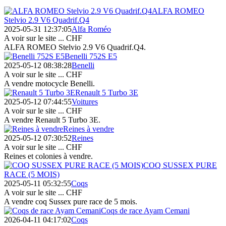
ALFA ROMEO
Stelvio 2.9 V6 Quadrif.Q4
2025-05-31 12:37:05
Alfa Roméo
A voir sur le site ...
CHF
ALFA ROMEO Stelvio 2.9 V6 Quadrif.Q4.
Benelli 752S E5
2025-05-12 08:38:28
Benelli
A voir sur le site ...
CHF
A vendre motocycle Benelli.
Renault 5 Turbo 3E
2025-05-12 07:44:55
Voitures
A voir sur le site ...
CHF
A vendre Renault 5 Turbo 3E.
Reines à vendre
2025-05-12 07:30:52
Reines
A voir sur le site ...
CHF
Reines et colonies à vendre.
COQ SUSSEX PURE
RACE (5 MOIS)
2025-05-11 05:32:55
Coqs
A voir sur le site ...
CHF
A vendre coq Sussex pure race de 5 mois.
Coqs de race Ayam Cemani
2026-04-11 04:17:02
Coqs