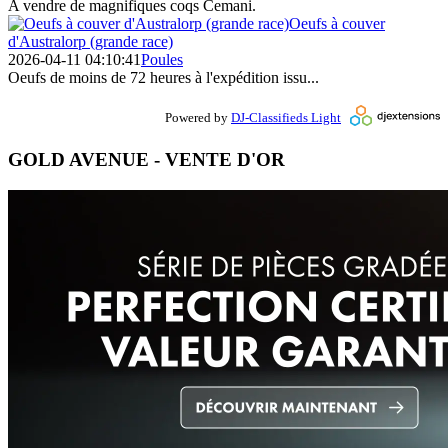
A vendre de magnifiques coqs Cemani.
Oeufs à couver
d'Australorp (grande race)
2026-04-11 04:10:41
Poules
Oeufs de moins de 72 heures à l'expédition issu...
Powered by
DJ-Classifieds Light
GOLD AVENUE - VENTE D'OR