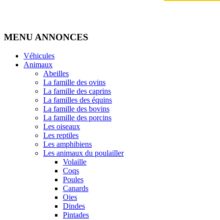
MENU ANNONCES
Véhicules
Animaux
Abeilles
La famille des ovins
La famille des caprins
La familles des équins
La famille des bovins
La famille des porcins
Les oiseaux
Les reptiles
Les amphibiens
Les animaux du poulailler
Volaille
Coqs
Poules
Canards
Oies
Dindes
Pintades