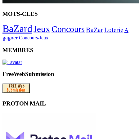
MOTS-CLES
BaZard
Jeux
Concours
BaZar
Loterie
A
gagner
Concours-Jeux
MEMBRES
FreeWebSubmission
PROTON MAIL