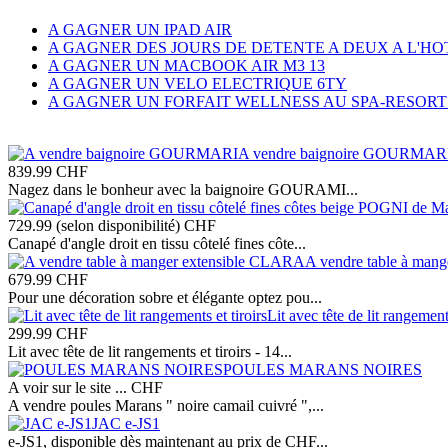
A GAGNER UN IPAD AIR
A GAGNER DES JOURS DE DETENTE A DEUX A L'
A GAGNER UN MACBOOK AIR M3 13
A GAGNER UN VELO ELECTRIQUE 6TY
A GAGNER UN FORFAIT WELLNESS AU SPA-RESORT
A vendre baignoire GOURMAR
839.99
CHF
Nagez dans le bonheur avec la baignoire GOURAMI...
729.99 (selon disponibilité)
CHF
Canapé d'angle droit en tissu côtelé fines côte...
A vendre table à man
679.99
CHF
Pour une décoration sobre et élégante optez pou...
Lit avec tête de lit rangements
299.99
CHF
Lit avec tête de lit rangements et tiroirs - 14...
POULES MARANS NOIRES
A voir sur le site ...
CHF
A vendre poules Marans " noire camail cuivré ",...
JAC e-JS1
e-JS1, disponible dès maintenant au prix de CHF...