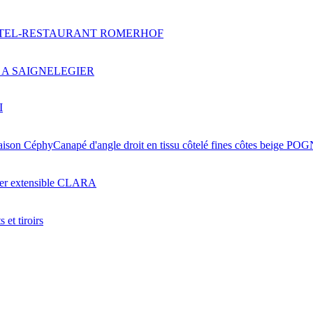
HOTEL-RESTAURANT ROMERHOF
 A SAIGNELEGIER
I
Canapé d'angle droit en tissu côtelé fines côtes beige P
ger extensible CLARA
 et tiroirs