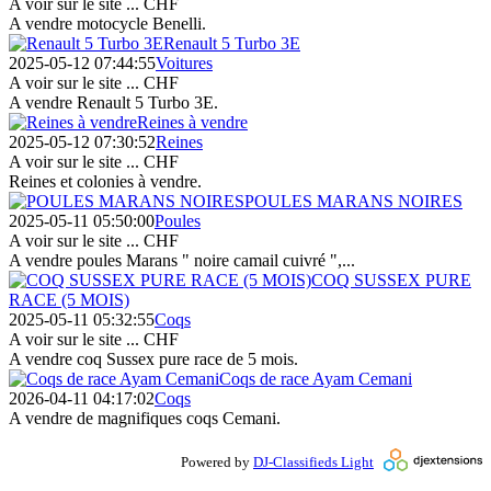
A voir sur le site ...
CHF
A vendre motocycle Benelli.
Renault 5 Turbo 3E
2025-05-12 07:44:55
Voitures
A voir sur le site ...
CHF
A vendre Renault 5 Turbo 3E.
Reines à vendre
2025-05-12 07:30:52
Reines
A voir sur le site ...
CHF
Reines et colonies à vendre.
POULES MARANS NOIRES
2025-05-11 05:50:00
Poules
A voir sur le site ...
CHF
A vendre poules Marans " noire camail cuivré ",...
COQ SUSSEX PURE
RACE (5 MOIS)
2025-05-11 05:32:55
Coqs
A voir sur le site ...
CHF
A vendre coq Sussex pure race de 5 mois.
Coqs de race Ayam Cemani
2026-04-11 04:17:02
Coqs
A vendre de magnifiques coqs Cemani.
Powered by
DJ-Classifieds Light