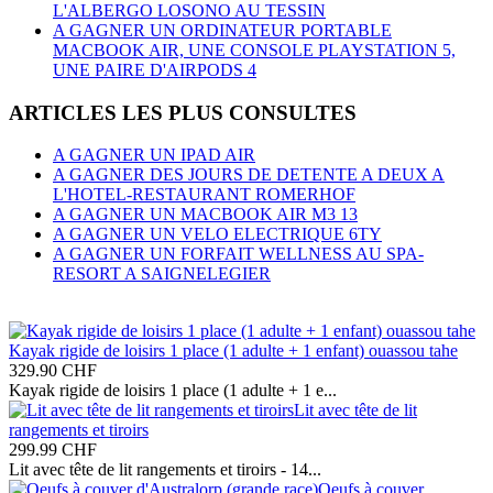
L'ALBERGO LOSONO AU TESSIN
A GAGNER UN ORDINATEUR PORTABLE
MACBOOK AIR, UNE CONSOLE PLAYSTATION 5,
UNE PAIRE D'AIRPODS 4
ARTICLES LES PLUS CONSULTES
A GAGNER UN IPAD AIR
A GAGNER DES JOURS DE DETENTE A DEUX A
L'HOTEL-RESTAURANT ROMERHOF
A GAGNER UN MACBOOK AIR M3 13
A GAGNER UN VELO ELECTRIQUE 6TY
A GAGNER UN FORFAIT WELLNESS AU SPA-
RESORT A SAIGNELEGIER
Kayak rigide de loisirs 1 place (1 adulte + 1 enfant) ouassou tahe
329.90
CHF
Kayak rigide de loisirs 1 place (1 adulte + 1 e...
Lit avec tête de lit
rangements et tiroirs
299.99
CHF
Lit avec tête de lit rangements et tiroirs - 14...
Oeufs à couver