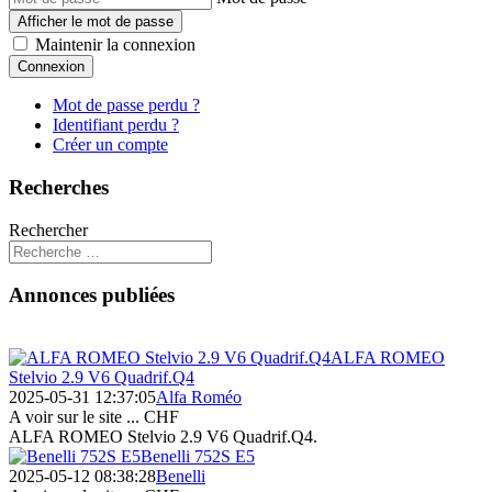
Afficher le mot de passe
Maintenir la connexion
Connexion
Mot de passe perdu ?
Identifiant perdu ?
Créer un compte
Recherches
Rechercher
Annonces publiées
ALFA ROMEO
Stelvio 2.9 V6 Quadrif.Q4
2025-05-31 12:37:05
Alfa Roméo
A voir sur le site ...
CHF
ALFA ROMEO Stelvio 2.9 V6 Quadrif.Q4.
Benelli 752S E5
2025-05-12 08:38:28
Benelli