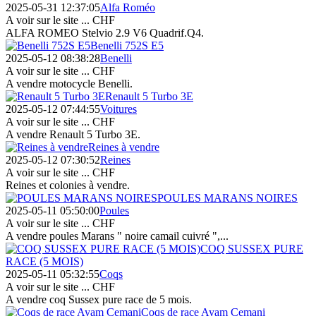
2025-05-31 12:37:05
Alfa Roméo
A voir sur le site ...
CHF
ALFA ROMEO Stelvio 2.9 V6 Quadrif.Q4.
Benelli 752S E5
2025-05-12 08:38:28
Benelli
A voir sur le site ...
CHF
A vendre motocycle Benelli.
Renault 5 Turbo 3E
2025-05-12 07:44:55
Voitures
A voir sur le site ...
CHF
A vendre Renault 5 Turbo 3E.
Reines à vendre
2025-05-12 07:30:52
Reines
A voir sur le site ...
CHF
Reines et colonies à vendre.
POULES MARANS NOIRES
2025-05-11 05:50:00
Poules
A voir sur le site ...
CHF
A vendre poules Marans " noire camail cuivré ",...
COQ SUSSEX PURE
RACE (5 MOIS)
2025-05-11 05:32:55
Coqs
A voir sur le site ...
CHF
A vendre coq Sussex pure race de 5 mois.
Coqs de race Ayam Cemani