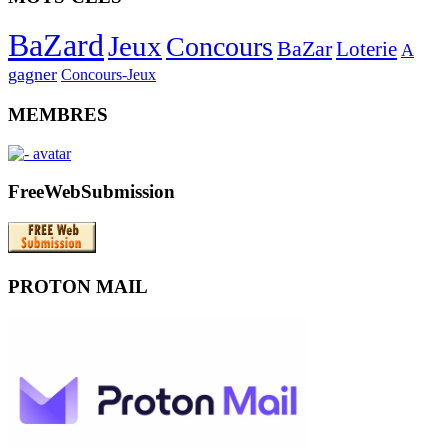
BaZard
Jeux
Concours
BaZar
Loterie
A
gagner
Concours-Jeux
MEMBRES
FreeWebSubmission
PROTON MAIL