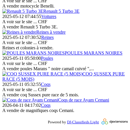
A voir sur le site ...
CHF
A vendre motocycle Benelli.
Renault 5 Turbo 3E
2025-05-12 07:44:55
Voitures
A voir sur le site ...
CHF
A vendre Renault 5 Turbo 3E.
Reines à vendre
2025-05-12 07:30:52
Reines
A voir sur le site ...
CHF
Reines et colonies à vendre.
POULES MARANS NOIRES
2025-05-11 05:50:00
Poules
A voir sur le site ...
CHF
A vendre poules Marans " noire camail cuivré ",...
COQ SUSSEX PURE
RACE (5 MOIS)
2025-05-11 05:32:55
Coqs
A voir sur le site ...
CHF
A vendre coq Sussex pure race de 5 mois.
Coqs de race Ayam Cemani
2026-04-11 04:17:02
Coqs
A vendre de magnifiques coqs Cemani.
Powered by
DJ-Classifieds Light