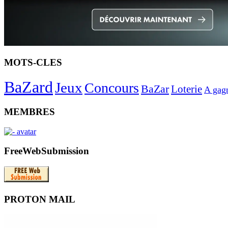
MOTS-CLES
BaZard
Jeux
Concours
BaZar
Loterie
A gag
MEMBRES
FreeWebSubmission
PROTON MAIL