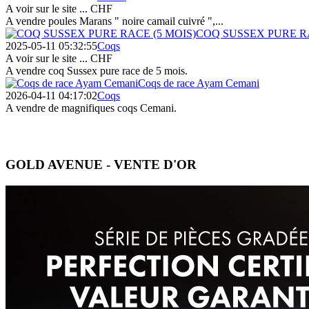
A voir sur le site ...
CHF
A vendre poules Marans " noire camail cuivré ",...
COQ SUSSEX PURE RA
2025-05-11 05:32:55
Coqs
A voir sur le site ...
CHF
A vendre coq Sussex pure race de 5 mois.
Coqs de race Ayam Cemani
2026-04-11 04:17:02
Coqs
A vendre de magnifiques coqs Cemani.
GOLD AVENUE - VENTE D'OR