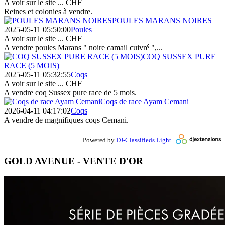
A voir sur le site ...
CHF
Reines et colonies à vendre.
POULES MARANS NOIRES
2025-05-11 05:50:00
Poules
A voir sur le site ...
CHF
A vendre poules Marans " noire camail cuivré ",...
COQ SUSSEX PURE
RACE (5 MOIS)
2025-05-11 05:32:55
Coqs
A voir sur le site ...
CHF
A vendre coq Sussex pure race de 5 mois.
Coqs de race Ayam Cemani
2026-04-11 04:17:02
Coqs
A vendre de magnifiques coqs Cemani.
Powered by
DJ-Classifieds Light
GOLD AVENUE - VENTE D'OR