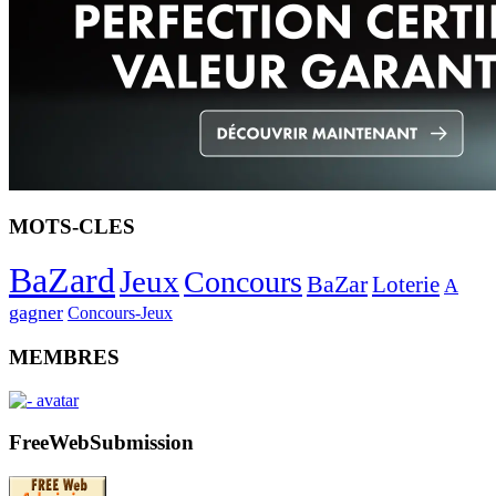
MOTS-CLES
BaZard
Jeux
Concours
BaZar
Loterie
A
gagner
Concours-Jeux
MEMBRES
FreeWebSubmission