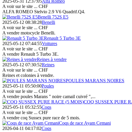
2025-05-31 12:37:05
Alfa Roméo
A voir sur le site ...
CHF
ALFA ROMEO Stelvio 2.9 V6 Quadrif.Q4.
Benelli 752S E5
2025-05-12 08:38:28
Benelli
A voir sur le site ...
CHF
A vendre motocycle Benelli.
Renault 5 Turbo 3E
2025-05-12 07:44:55
Voitures
A voir sur le site ...
CHF
A vendre Renault 5 Turbo 3E.
Reines à vendre
2025-05-12 07:30:52
Reines
A voir sur le site ...
CHF
Reines et colonies à vendre.
POULES MARANS NOIRES
2025-05-11 05:50:00
Poules
A voir sur le site ...
CHF
A vendre poules Marans " noire camail cuivré ",...
COQ SUSSEX PURE RA
2025-05-11 05:32:55
Coqs
A voir sur le site ...
CHF
A vendre coq Sussex pure race de 5 mois.
Coqs de race Ayam Cemani
2026-04-11 04:17:02
Coqs