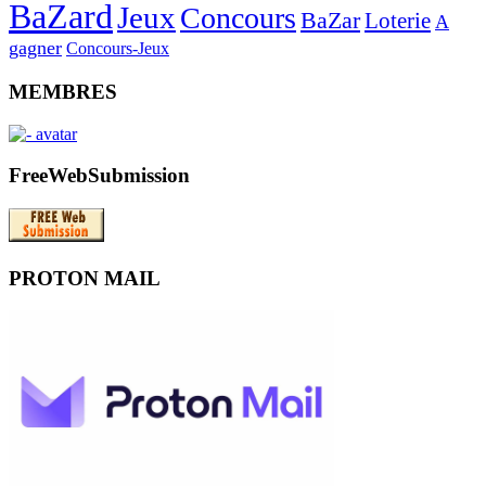
BaZard
Jeux
Concours
BaZar
Loterie
A
gagner
Concours-Jeux
MEMBRES
FreeWebSubmission
PROTON MAIL