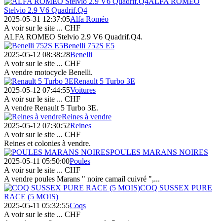
ALFA ROMEO
Stelvio 2.9 V6 Quadrif.Q4
2025-05-31 12:37:05
Alfa Roméo
A voir sur le site ...
CHF
ALFA ROMEO Stelvio 2.9 V6 Quadrif.Q4.
Benelli 752S E5
2025-05-12 08:38:28
Benelli
A voir sur le site ...
CHF
A vendre motocycle Benelli.
Renault 5 Turbo 3E
2025-05-12 07:44:55
Voitures
A voir sur le site ...
CHF
A vendre Renault 5 Turbo 3E.
Reines à vendre
2025-05-12 07:30:52
Reines
A voir sur le site ...
CHF
Reines et colonies à vendre.
POULES MARANS NOIRES
2025-05-11 05:50:00
Poules
A voir sur le site ...
CHF
A vendre poules Marans " noire camail cuivré ",...
COQ SUSSEX PURE
RACE (5 MOIS)
2025-05-11 05:32:55
Coqs
A voir sur le site ...
CHF