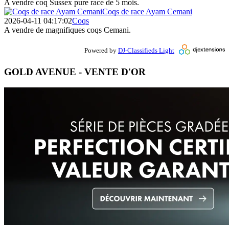
A vendre coq Sussex pure race de 5 mois.
Coqs de race Ayam Cemani
2026-04-11 04:17:02
Coqs
A vendre de magnifiques coqs Cemani.
Powered by
DJ-Classifieds Light
GOLD AVENUE - VENTE D'OR