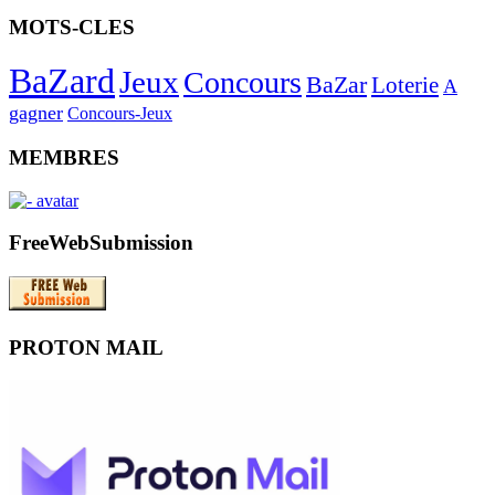
MOTS-CLES
BaZard
Jeux
Concours
BaZar
Loterie
A
gagner
Concours-Jeux
MEMBRES
FreeWebSubmission
PROTON MAIL