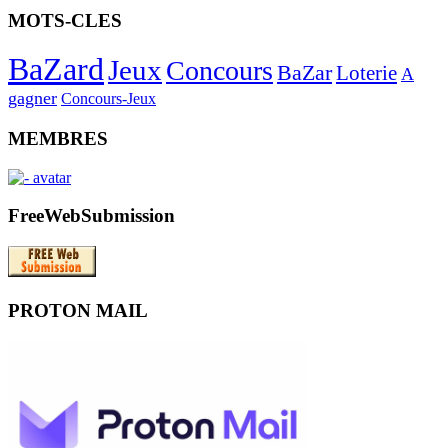
MOTS-CLES
BaZard
Jeux
Concours
BaZar
Loterie
A
gagner
Concours-Jeux
MEMBRES
FreeWebSubmission
PROTON MAIL