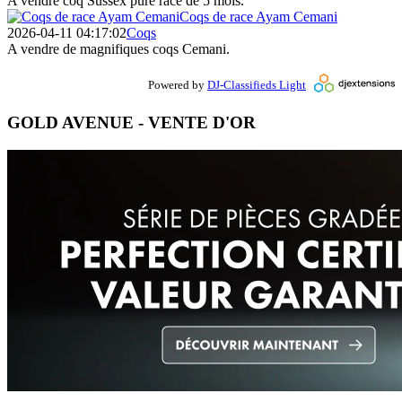
A vendre coq Sussex pure race de 5 mois.
Coqs de race Ayam Cemani
2026-04-11 04:17:02
Coqs
A vendre de magnifiques coqs Cemani.
Powered by
DJ-Classifieds Light
GOLD AVENUE - VENTE D'OR