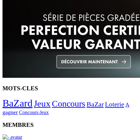
MOTS-CLES
BaZard
Jeux
Concours
BaZar
Loterie
A
gagner
Concours-Jeux
MEMBRES