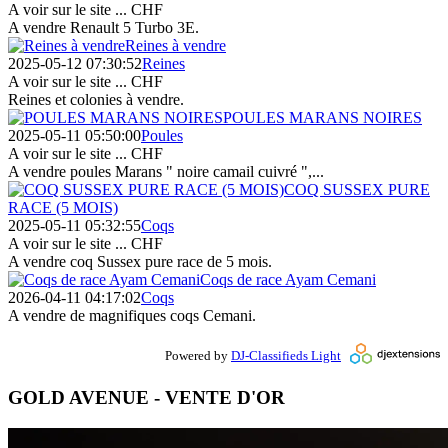
A voir sur le site ...
CHF
A vendre Renault 5 Turbo 3E.
Reines à vendre
2025-05-12 07:30:52
Reines
A voir sur le site ...
CHF
Reines et colonies à vendre.
POULES MARANS NOIRES
2025-05-11 05:50:00
Poules
A voir sur le site ...
CHF
A vendre poules Marans " noire camail cuivré ",...
COQ SUSSEX PURE
RACE (5 MOIS)
2025-05-11 05:32:55
Coqs
A voir sur le site ...
CHF
A vendre coq Sussex pure race de 5 mois.
Coqs de race Ayam Cemani
2026-04-11 04:17:02
Coqs
A vendre de magnifiques coqs Cemani.
Powered by
DJ-Classifieds Light
GOLD AVENUE - VENTE D'OR