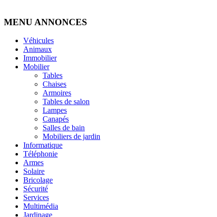
MENU ANNONCES
Véhicules
Animaux
Immobilier
Mobilier
Tables
Chaises
Armoires
Tables de salon
Lampes
Canapés
Salles de bain
Mobiliers de jardin
Informatique
Téléphonie
Armes
Solaire
Bricolage
Sécurité
Services
Multimédia
Jardinage