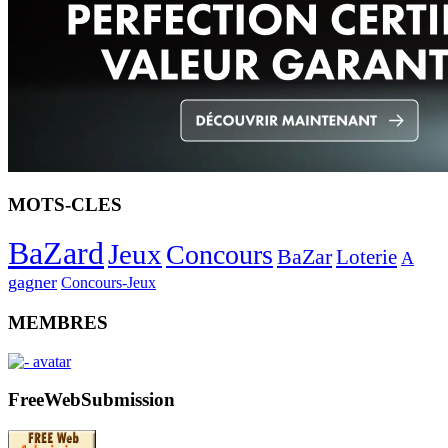
MOTS-CLES
BaZard
Jeux
Concours
BaZar
Loterie
A
gagner
Concours-Jeux
MEMBRES
FreeWebSubmission