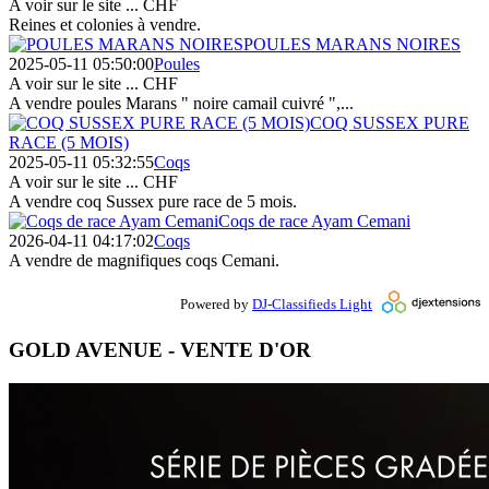
A voir sur le site ...
CHF
Reines et colonies à vendre.
POULES MARANS NOIRES
2025-05-11 05:50:00
Poules
A voir sur le site ...
CHF
A vendre poules Marans " noire camail cuivré ",...
COQ SUSSEX PURE
RACE (5 MOIS)
2025-05-11 05:32:55
Coqs
A voir sur le site ...
CHF
A vendre coq Sussex pure race de 5 mois.
Coqs de race Ayam Cemani
2026-04-11 04:17:02
Coqs
A vendre de magnifiques coqs Cemani.
Powered by
DJ-Classifieds Light
GOLD AVENUE - VENTE D'OR