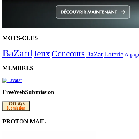
MOTS-CLES
BaZard
Jeux
Concours
BaZar
Loterie
A gag
MEMBRES
FreeWebSubmission
PROTON MAIL