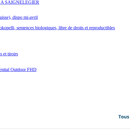
 A SAIGNELEGIER
isse), dispo mi-avril
kopelli, semences biologiques, libre de droits et reproductibles
 et tiroirs
ntial Outdoor FHD