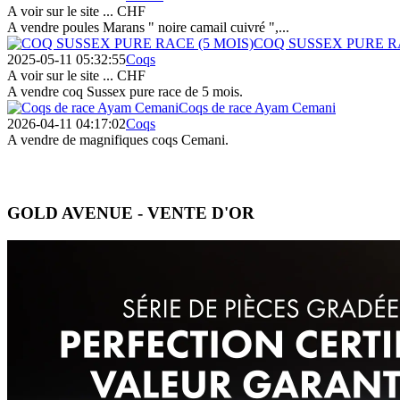
A voir sur le site ...
CHF
A vendre poules Marans " noire camail cuivré ",...
COQ SUSSEX PURE RA
2025-05-11 05:32:55
Coqs
A voir sur le site ...
CHF
A vendre coq Sussex pure race de 5 mois.
Coqs de race Ayam Cemani
2026-04-11 04:17:02
Coqs
A vendre de magnifiques coqs Cemani.
GOLD AVENUE - VENTE D'OR