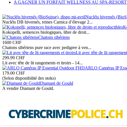
A GAGNER UN FORFAIT WELLNESS AU SPA-RESORT
Nucléis hivernés (BioSu
Nucléis DB hivernés, reines Carnica d’élevage 2...
Ko
Kokopelli, semences biologiques, libre de droit...
Chatons sibériens
1600
CHF
Chatons sibériens pure race avec pedigree à ven...
Lit avec tête de lit rangements
299.99
CHF
Lit avec tête de lit rangements et tiroirs - 14...
ARLO Caméras IP Esse
179.00
CHF
(Selon disponibilité des stoks)
Diamant de Gould
A vendre Diamant de Gould.